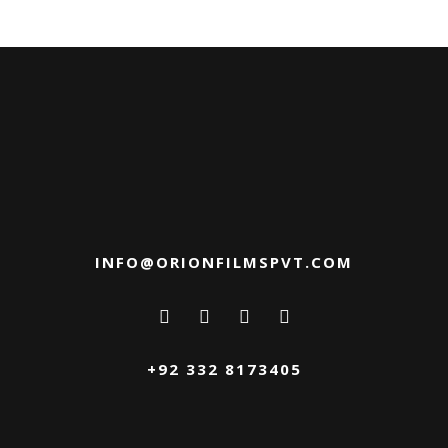
lacinia.
INFO@ORIONFILMSPVT.COM
+92 332 8173405