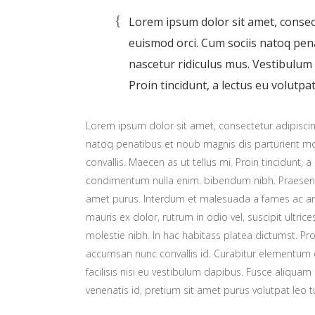
Lorem ipsum dolor sit amet, consecte
euismod orci. Cum sociis natoq pen
nascetur ridiculus mus. Vestibulum u
Proin tincidunt, a lectus eu volutpat
Lorem ipsum dolor sit amet, consectetur adipiscing
natoq penatibus et noub magnis dis parturient mon
convallis. Maecen as ut tellus mi. Proin tincidunt, a
condimentum nulla enim. bibendum nibh. Praesent t
amet purus. Interdum et malesuada a fames ac ant
mauris ex dolor, rutrum in odio vel, suscipit ultric
molestie nibh. In hac habitass platea dictumst. Proi
accumsan nunc convallis id. Curabitur elementum er
facilisis nisi eu vestibulum dapibus. Fusce aliquam 
venenatis id, pretium sit amet purus volutpat leo t