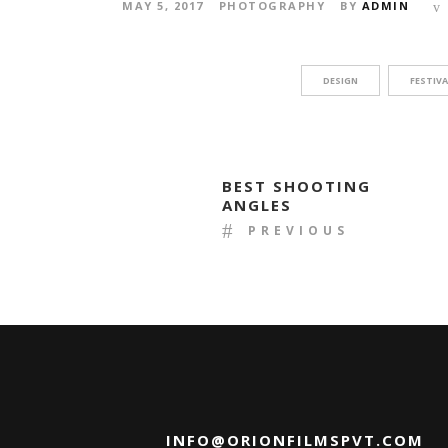
MAY 5, 2017
PHOTOGRAPHY
BY
ADMIN
DESIGN
FESTIVA
BEST SHOOTING
ANGLES
PREVIOUS
INFO@ORIONFILMSPVT.COM