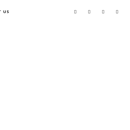
T US
L