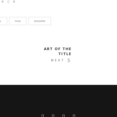
0
0
L
FILM
MODERN
ART OF THE
TITLE
NEXT