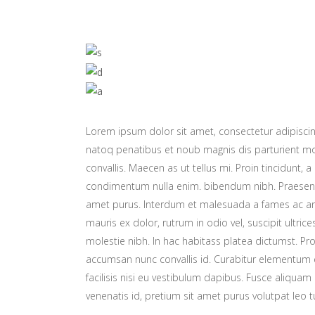
Lorem ipsum dolor sit amet, consectetur adipiscing
natoq penatibus et noub magnis dis parturient mon
convallis. Maecen as ut tellus mi. Proin tincidunt, a
condimentum nulla enim. bibendum nibh. Praesent t
amet purus. Interdum et malesuada a fames ac ant
mauris ex dolor, rutrum in odio vel, suscipit ultric
molestie nibh. In hac habitass platea dictumst. Proi
accumsan nunc convallis id. Curabitur elementum er
facilisis nisi eu vestibulum dapibus. Fusce aliquam 
venenatis id, pretium sit amet purus volutpat leo t