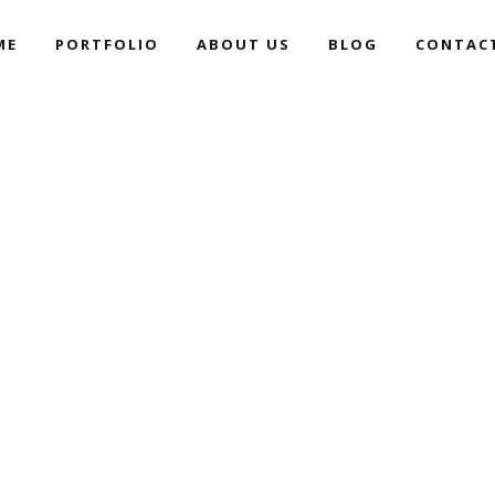
ME
PORTFOLIO
ABOUT US
BLOG
CONTAC
WHAT MAKES A FILM SPECIA