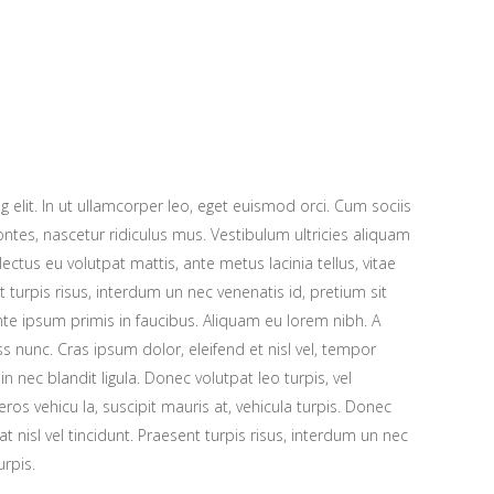
 elit. In ut ullamcorper leo, eget euismod orci. Cum sociis
tes, nascetur ridiculus mus. Vestibulum ultricies aliquam
 lectus eu volutpat mattis, ante metus lacinia tellus, vitae
urpis risus, interdum un nec venenatis id, pretium sit
e ipsum primis in faucibus. Aliquam eu lorem nibh. A
ess nunc. Cras ipsum dolor, eleifend et nisl vel, tempor
n nec blandit ligula. Donec volutpat leo turpis, vel
os vehicu la, suscipit mauris at, vehicula turpis. Donec
at nisl vel tincidunt. Praesent turpis risus, interdum un nec
urpis.