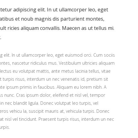
tur adipiscing elit. In ut ullamcorper leo, eget
atibus et noub magnis dis parturient montes,
lt ricies aliquam convallis. Maecen as ut tellus mi.
.
 elit. In ut ullamcorper leo, eget euismod orci. Cum sociis
tes, nascetur ridiculus mus. Vestibulum ultricies aliquam
 lectus eu volutpat mattis, ante metus lacinia tellus, vitae
urpis risus, interdum un nec venenatis id, pretium sit
e ipsum primis in faucibus. Aliquam eu lorem nibh. A
ess nunc. Cras ipsum dolor, eleifend et nisl vel, tempor
n nec blandit ligula. Donec volutpat leo turpis, vel
os vehicu la, suscipit mauris at, vehicula turpis. Donec
at nisl vel tincidunt. Praesent turpis risus, interdum un nec
urpis.