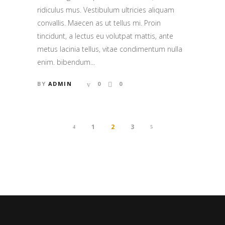
ridiculus mus. Vestibulum ultricies aliquam
convallis. Maecen as ut tellus mi. Proin
tincidunt, a lectus eu volutpat mattis, ante
metus lacinia tellus, vitae condimentum nulla
enim. bibendum...
BY
ADMIN
0
0
1
2
3